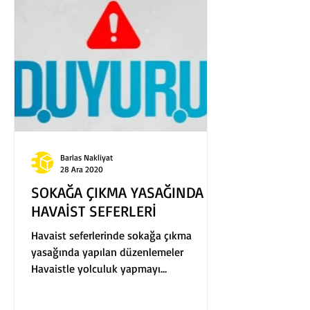
Barlas Nakliyat
28 Ara 2020
SOKAĞA ÇIKMA YASAĞINDA
HAVAİST SEFERLERİ
Havaist seferlerinde sokağa çıkma
yasağında yapılan düzenlemeler
Havaistle yolculuk yapmayı
düşünüyorsanız bu yazımızı dikkate...