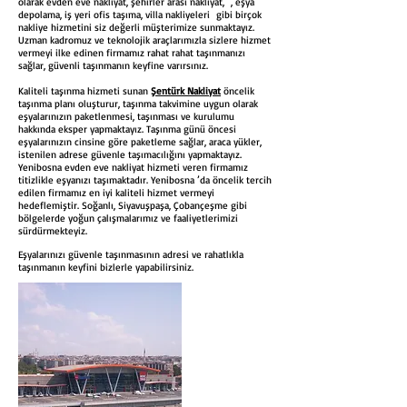
olarak evden eve nakliyat, şehirler arası nakliyat, , eşya
depolama, iş yeri ofis taşıma, villa nakliyeleri gibi birçok
nakliye hizmetini siz değerli müşterimize sunmaktayız.
Uzman kadromuz ve teknolojik araçlarımızla sizlere hizmet
vermeyi ilke edinen firmamız rahat rahat taşınmanızı
sağlar, güvenli taşınmanın keyfine varırsınız.
Kaliteli taşınma hizmeti sunan
Şentürk Nakliyat
öncelik
taşınma planı oluşturur, taşınma takvimine uygun olarak
eşyalarınızın paketlenmesi, taşınması ve kurulumu
hakkında eksper yapmaktayız. Taşınma günü öncesi
eşyalarınızın cinsine göre paketleme sağlar, araca yükler,
istenilen adrese güvenle taşımacılığını yapmaktayız.
Yenibosna evden eve nakliyat hizmeti veren firmamız
titizlikle eşyanızı taşımaktadır. Yenibosna ’da öncelik tercih
edilen firmamız en iyi kaliteli hizmet vermeyi
hedeflemiştir. Soğanlı, Siyavuşpaşa, Çobançeşme gibi
bölgelerde yoğun çalışmalarımız ve faaliyetlerimizi
sürdürmekteyiz.
Eşyalarınızı güvenle taşınmasının adresi ve rahatlıkla
taşınmanın keyfini bizlerle yapabilirsiniz.