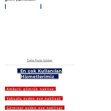
Eşyanızın
Büyük
boyutuna
ebatlı
göre
yüklerde
dizilim
uzman
ve
paketleme
paketleme
örneği
örneği
Daha Fazla Göster
En çok Kullanılan
Hizmetlerimiz
Ambarlı gümrük nakliye
Yakuplu evden eve nakliyat
Gürpınar evden eve nakliyat