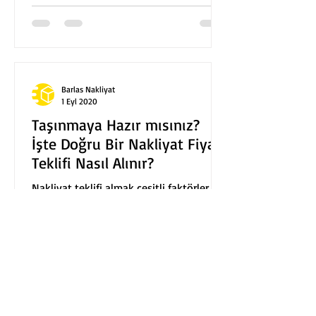
Barlas Nakliyat
1 Eyl 2020
Taşınmaya Hazır mısınız?
İşte Doğru Bir Nakliyat Fiyat
Teklifi Nasıl Alınır?
Nakliyat teklifi almak çeşitli faktörler
nedeniyle hiç kolay olmamıştı. Birincisi,
teknoloji artık potansiyel evden eve
nakliyat...