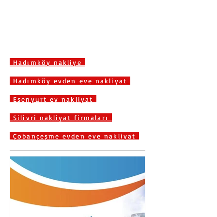
Hadımköy nakliye
Hadımköy evden eve nakliyat
Esenyurt ev nakliyat
Silivri nakliyat firmaları
Çobançeşme evden eve nakliyat