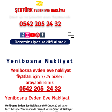
ŞENTÜRK
EVDEN EVE
NAKLİYAT
Şehir içi ve Şehirler arası Taşımacılık
0542 205 24 32
Ücretsiz Fiyat Teklifi Almak
Yenibosna Nakliyat
Yenibosna evden eve nakliyat
fiyatları
için 7/24 bizleri
arayabilirsiniz.
0542 205 24 32
Yenibosna Evden Eve Nakliyat
Yenibosna Evden Eve Nakliyat
sektöründe 20 yılı aşkın
tecrübesiyle Yenibosna’da hizmet veren Şentürk Nakliyat