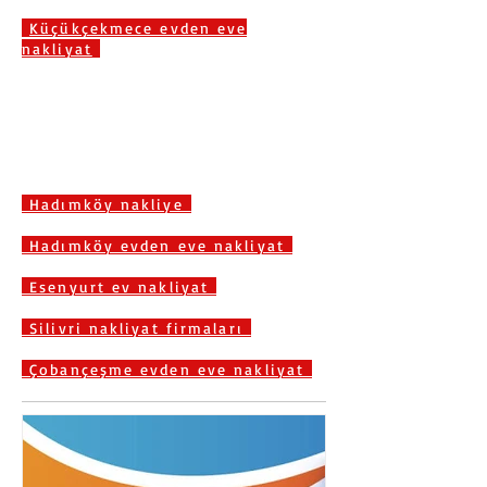
Küçükçekmece evden eve
nakliyat
Hadımköy nakliye
Hadımköy evden eve nakliyat
Esenyurt ev nakliyat
Silivri nakliyat firmaları
Çobançeşme evden eve nakliyat