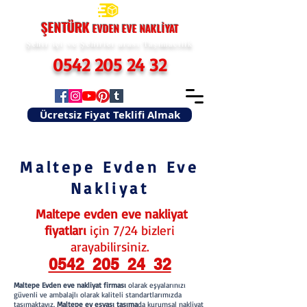
ŞENTÜRK
EVDEN EVE
NAKLİYAT
Şehir içi ve Şehirler arası Taşımacılık
0542 205 24 32
Ücretsiz Fiyat Teklifi Almak
Maltepe Evden Eve
Nakliyat
Maltepe evden eve nakliyat
fiyatları
için 7/24 bizleri
arayabilirsiniz.
0542 205 24 32
Maltepe Evden eve nakliyat firması
olarak eşyalarınızı
güvenli ve ambalajlı olarak kaliteli standartlarımızda
taşımaktayız.
Maltepe ev eşyası taşıma
da kurumsal nakliyat