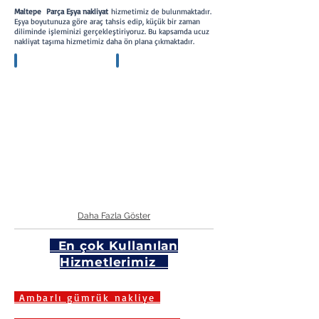
Maltepe Parça Eşya nakliyat
hizmetimiz de bulunmaktadır.
Eşya boyutunuza göre araç tahsis edip, küçük bir zaman
diliminde işleminizi gerçekleştiriyoruz. Bu kapsamda ucuz
nakliyat taşıma hizmetimiz daha ön plana çıkmaktadır.
Eşyanızın
Büyük
boyutuna
ebatlı
göre
yüklerde
dizilim
uzman
ve
paketleme
paketleme
örneği
örneği
Daha Fazla Göster
En çok Kullanılan
Hizmetlerimiz
Ambarlı gümrük nakliye