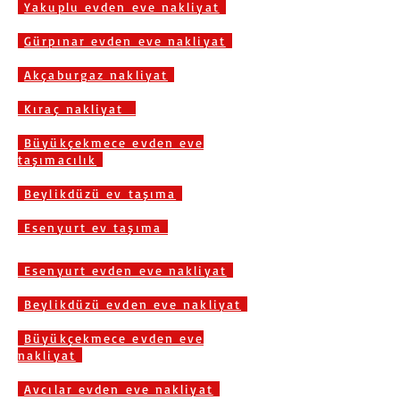
Yakuplu evden eve nakliyat
Gürpınar evden eve nakliyat
Akçaburgaz nakliyat
Kıraç nakliyat
Büyükçekmece evden eve
taşımacılık
Beylikdüzü ev taşıma
Esenyurt ev taşıma
Esenyurt evden eve nakliyat
Beylikdüzü evden eve nakliyat
Büyükçekmece evden eve
nakliyat
Avcılar evden eve nakliyat