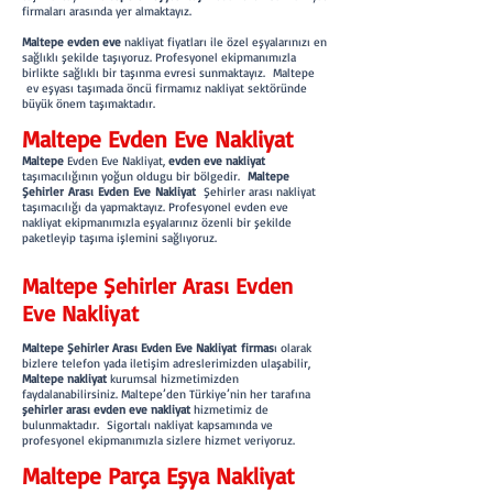
firmaları arasında yer almaktayız.
Maltepe evden eve
nakliyat fiyatları ile özel eşyalarınızı en
sağlıklı şekilde taşıyoruz. Profesyonel ekipmanımızla
birlikte sağlıklı bir taşınma evresi sunmaktayız. Maltepe
ev eşyası taşımada öncü firmamız nakliyat sektöründe
büyük önem taşımaktadır.
Maltepe Evden Eve Nakliyat
Maltepe
Evden Eve Nakliyat,
evden eve nakliyat
taşımacılığının yoğun oldugu bir bölgedir.
Maltepe
Şehirler Arası Evden Eve Nakliyat
Şehirler arası nakliyat
taşımacılığı da yapmaktayız. Profesyonel evden eve
nakliyat ekipmanımızla eşyalarınız özenli bir şekilde
paketleyip taşıma işlemini sağlıyoruz.
Maltepe Şehirler Arası Evden
Eve Nakliyat
Maltepe Şehirler Arası Evden Eve Nakliyat firmas
ı olarak
bizlere telefon yada iletişim adreslerimizden ulaşabilir,
Maltepe nakliyat
kurumsal hizmetimizden
faydalanabilirsiniz. Maltepe’den Türkiye’nin her tarafına
şehirler arası evden eve nakliyat
hizmetimiz de
bulunmaktadır. Sigortalı nakliyat kapsamında ve
profesyonel ekipmanımızla sizlere hizmet veriyoruz.
Maltepe Parça Eşya Nakliyat