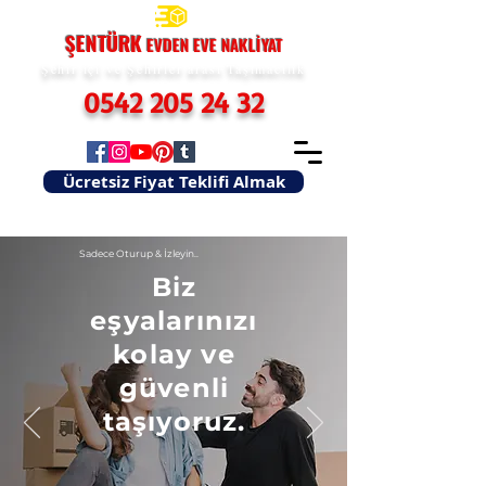
ŞENTÜRK
EVDEN EVE
NAKLİYAT
Şehir içi ve Şehirler arası Taşımacılık
0542 205 24 32
Ücretsiz Fiyat Teklifi Almak
Sadece Oturup & İzleyin..
Biz
eşyalarınızı
kolay ve
güvenli
taşıyoruz.